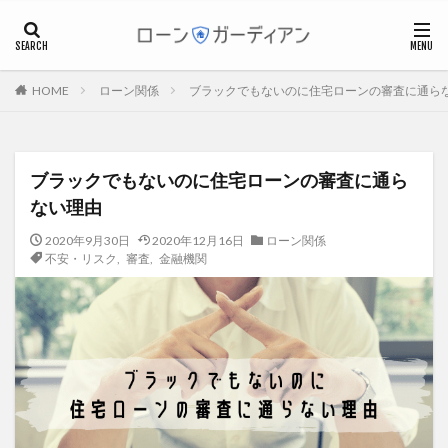
個人事業主
フリーランス
マイホーム
ローン関係
ブラックでもないのに住宅ローンの審査に通ら
HOME
カテゴリー
ブラックでもないのに住宅ローンの審査に通ら
タグ
ない理由
フラット35
ブラックリスト
マイホーム
2020年9月30日
2020年12月16日
ローン関係
マンション
ワンルームマンション
不動産投資
不安・リスク
,
審査
,
金融機関
不安・リスク
住宅ローン
住宅ローン、借り換え
住宅ローン控除
個人事業主
個人事業主・フリーランス
基礎知識
審査
後悔
必要書類
戸建
担保
控除
確定申告
税金
繰上返済
親子ローン
費用
資産運用
資金計画
返済