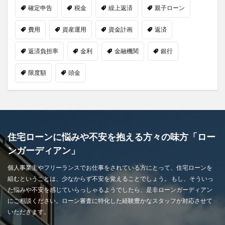
確定申告
税金
繰上返済
親子ローン
費用
資産運用
資金計画
返済
返済負担率
金利
金融機関
銀行
限度額
頭金
住宅ローンに悩みや不安を抱える方々の味方「ロー
ンガーディアン」
個人事業主やフリーランスでお仕事をされている方にとって、住宅ローンを
組むということは、少なからず不安を覚えることでしょう。 もし、そういっ
た悩みや不安を感じていらっしゃるようでしたら、是非ローンガーディアン
にご相談ください。ローン審査に特化した経験豊かなスタッフが対応させて
いただきます。