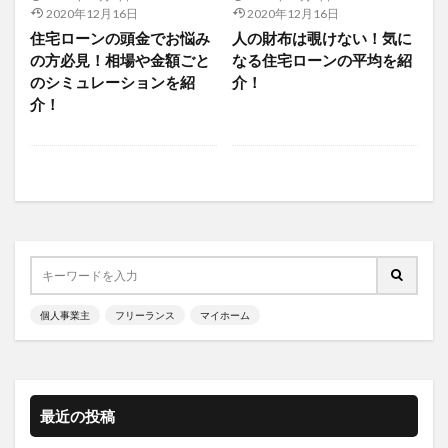
返済負担率
金利
金融機関
銀行
限度額
2020年12月16日
2020年12月16日
住宅ローンの頭金でお悩み
人の財布は覗けない！気に
頭金
の方必見！相場や金額ごと
なる住宅ローンの平均を紹
のシミュレーションを紹
介！
検索
介！
個人事業主
フリーランス
マイホーム
最近の投稿