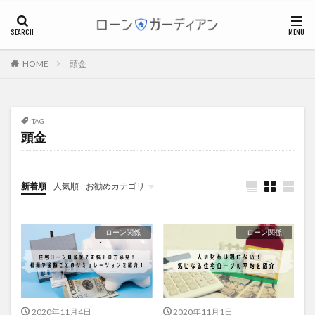
個人事業主
フリーランス
マイホーム
頭金
HOME
カテゴリー
TAG
タグ
頭金
フラット35
ブラックリスト
マイホーム
マンション
ワンルームマンション
不動産投資
新着順
人気順
お勧めカテゴリ
不安・リスク
住宅ローン
住宅ローン、借り換え
ローン関係
住宅ローン控除
個人事業主
ローン関係
ローン関係
個人事業主・フリーランス
基礎知識
審査
後悔
必要書類
戸建
担保
控除
確定申告
税金
繰上返済
親子ローン
費用
資産運用
資金計画
返済
2020年11月4日
2020年11月1日