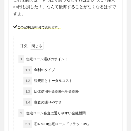
○○円も損した！」なんて後悔することがなくなるはずで
すよ。
この記事は約5分で読めます。
目次
1
住宅ローン選びのポイント
1.1
金利のタイプ
1.2
諸費用とトータルコスト
1.3
団体信用生命保険≒生命保険
1.4
審査の通りやすさ
2
住宅ローン審査に通りやすい金融機関
2.1
①ARUHI住宅ローン『フラット35』