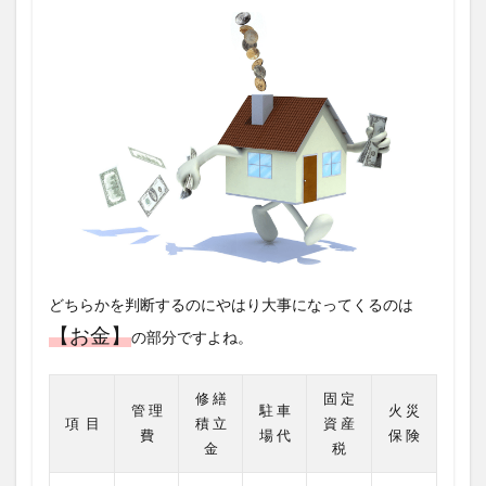
どちらかを判断するのにやはり大事になってくるのは
【お金】
の部分ですよね。
修 繕
固 定
管 理
駐 車
火 災
項 目
積 立
資 産
費
場 代
保 険
金
税