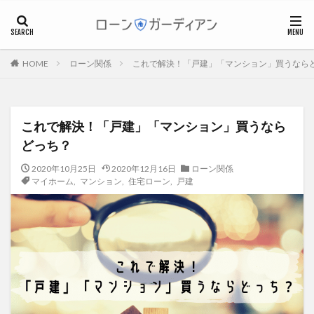
個人事業主
フリーランス
マイホーム
ローン関係
これで解決！「戸建」「マンション」買うなら
HOME
カテゴリー
これで解決！「戸建」「マンション」買うなら
タグ
どっち？
フラット35
ブラックリスト
マイホーム
2020年10月25日
2020年12月16日
ローン関係
マンション
ワンルームマンション
不動産投資
マイホーム
,
マンション
,
住宅ローン
,
戸建
不安・リスク
住宅ローン
住宅ローン、借り換え
住宅ローン控除
個人事業主
個人事業主・フリーランス
基礎知識
審査
後悔
必要書類
戸建
担保
控除
確定申告
税金
繰上返済
親子ローン
費用
資産運用
資金計画
返済