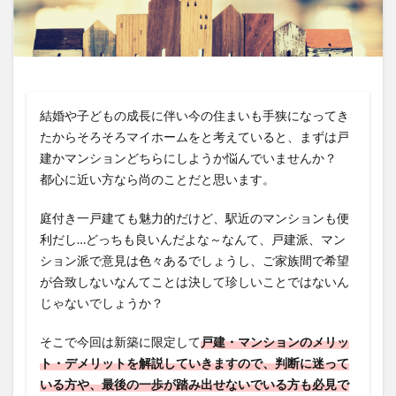
返済負担率
金利
金融機関
銀行
限度額
頭金
検索
結婚や子どもの成長に伴い今の住まいも手狭になってき
たからそろそろマイホームをと考えていると、まずは戸
建かマンションどちらにしようか悩んでいませんか？
都心に近い方なら尚のことだと思います。
庭付き一戸建ても魅力的だけど、駅近のマンションも便
利だし…どっちも良いんだよな～なんて、戸建派、マン
ション派で意見は色々あるでしょうし、ご家族間で希望
が合致しないなんてことは決して珍しいことではないん
じゃないでしょうか？
そこで今回は新築に限定して
戸建・マンションのメリッ
ト・デメリットを解説していきますので、判断に迷って
いる方や、最後の一歩が踏み出せないでいる方も必見で