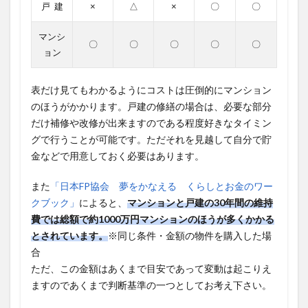
戸 建
×
△
×
〇
〇
マンシ
〇
〇
〇
〇
〇
ョン
表だけ見てもわかるようにコストは圧倒的にマンション
のほうがかかります。戸建の修繕の場合は、必要な部分
だけ補修や改修が出来ますのである程度好きなタイミン
グで行うことが可能です。ただそれを見越して自分で貯
金などで用意しておく必要はあります。
また
「日本FP協会 夢をかなえる くらしとお金のワー
クブック」
によると、
マンションと戸建の30年間の維持
費では総額で約1000万円マンションのほうが多くかかる
とされています。
※同じ条件・金額の物件を購入した場
合
ただ、この金額はあくまで目安であって変動は起こりえ
ますのであくまで判断基準の一つとしてお考え下さい。